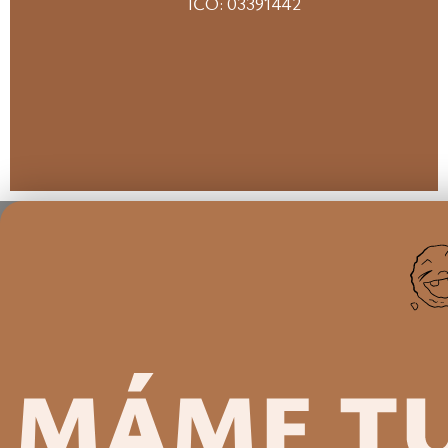
IČO: 03391442