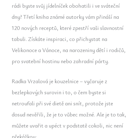
rádi byste svůj jídelníček obohatili i ve sváteční
dny? Třetí kniha známé autorky vám přináší na
120 nových receptů, které zpestří vaši slavnostní
tabuli. Získáte inspiraci, co přichystat na
Velikonoce a Vánoce, na narozeniny dětí i rodičů,
pro svatební hostinu nebo zahradní párty.
Radka Vrzalová je kouzelnice – vyčaruje z
bezlepkových surovin i to, o čem byste si
netroufali při své dietě ani snít, protože jste
dosud nevěřili, že je to vůbec možné. Ale je to tak,
můžete uvařit a upéct v podstatě cokoli, nic není
překážkou: