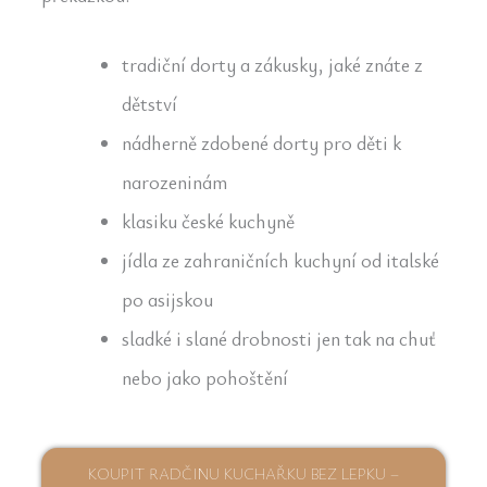
tradiční dorty a zákusky, jaké znáte z
dětství
nádherně zdobené dorty pro děti k
narozeninám
klasiku české kuchyně
jídla ze zahraničních kuchyní od italské
po asijskou
sladké i slané drobnosti jen tak na chuť
nebo jako pohoštění
KOUPIT RADČINU KUCHAŘKU BEZ LEPKU –