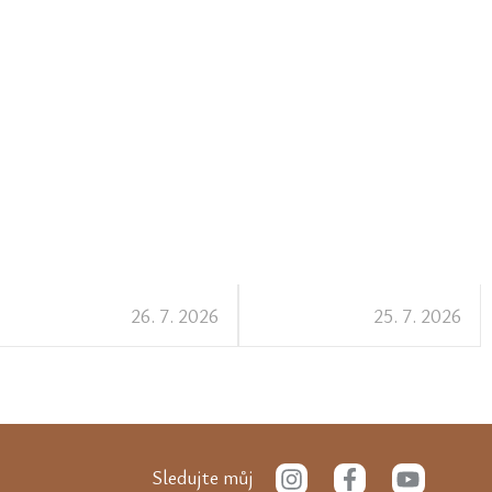
26. 7. 2026
25. 7. 2026
I
F
Y
Sledujte můj
n
a
o