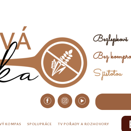
Bezlepkově
Bez kompro
S jistotou
VÝ KOMPAS
SPOLUPRÁCE
TV POŘADY A ROZHOVORY