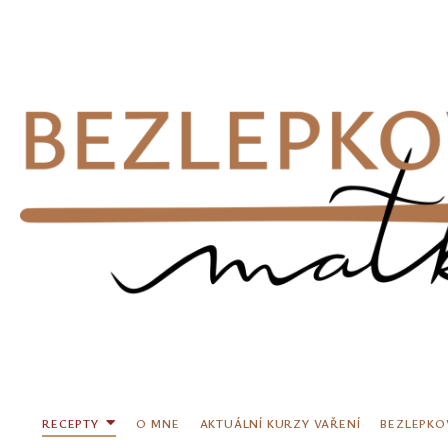
Přeskočit
na
obsah
RECEPTY
O MNE
AKTUÁLNÍ KURZY VAŘENÍ
BEZLEPKO