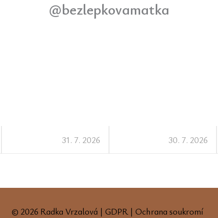
@bezlepkovamatka
31. 7. 2026
30. 7. 2026
© 2026 Radka Vrzalová |
GDPR
|
Ochrana soukromí