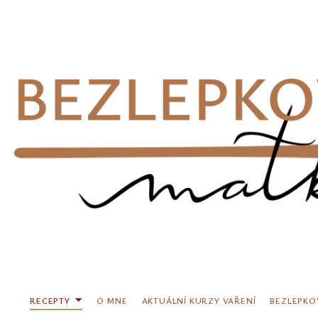
Přeskočit
na
obsah
RECEPTY
O MNE
AKTUÁLNÍ KURZY VAŘENÍ
BEZLEPKO