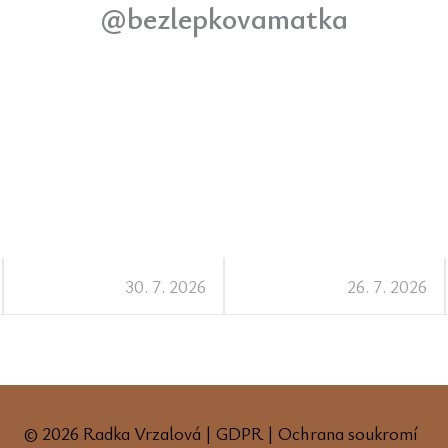
@bezlepkovamatka
30. 7. 2026
26. 7. 2026
© 2026 Radka Vrzalová |
GDPR
|
Ochrana soukromí