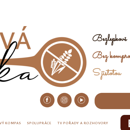
Bezlepkově
Bez kompro
S jistotou
VÝ KOMPAS
SPOLUPRÁCE
TV POŘADY A ROZHOVORY