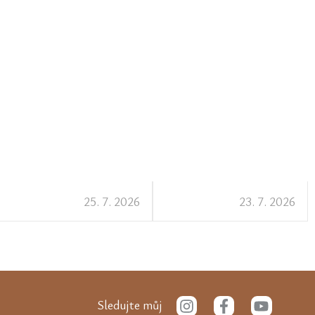
25. 7. 2026
23. 7. 2026
I
F
Y
Sledujte můj
n
a
o