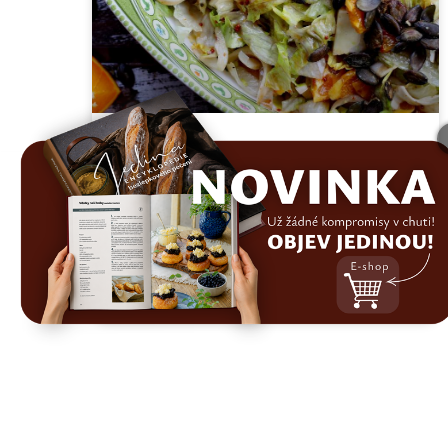
Čekankový salát s
pomerančem a dýňovým
semínkem
29. 4. 2026