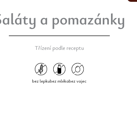
Saláty a pomazánky
Třízení podle receptu
bez lepku
bez mléka
bez vajec