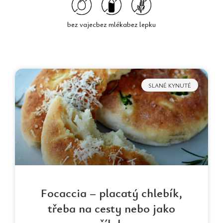
bez vajec
bez mléka
bez lepku
Page
Page
Page
SLANÉ KYNUTÉ
Focaccia – placatý chlebík,
třeba na cesty nebo jako