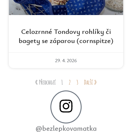
Celozrnné Tondovy rohlíky či
bagety se záparou (cornspitze)
29. 4. 2026
« Předchozí
1
2
3
Další »
@bezlepkovamatka