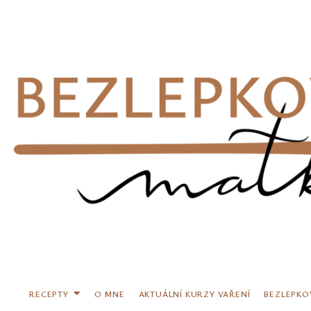
Přeskočit
na
obsah
RECEPTY
O MNE
AKTUÁLNÍ KURZY VAŘENÍ
BEZLEPKO