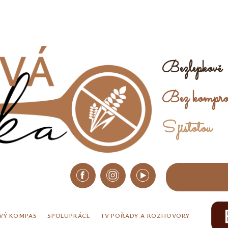
Bezlepkově
Bez kompro
S jistotou
VÝ KOMPAS
SPOLUPRÁCE
TV POŘADY A ROZHOVORY