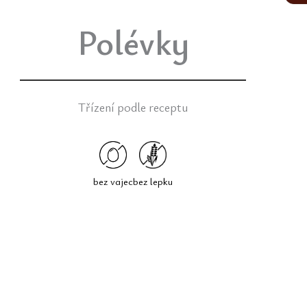
Polévky
Třízení podle receptu
bez vajec
bez lepku