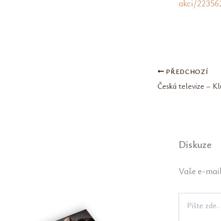
akci/22356
PŘEDCHOZÍ
Diskuze
Vaše e-mail
Pište
zde…