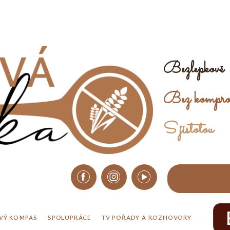
Bezlepkově
Bez kompro
S jistotou
VÝ KOMPAS
SPOLUPRÁCE
TV POŘADY A ROZHOVORY