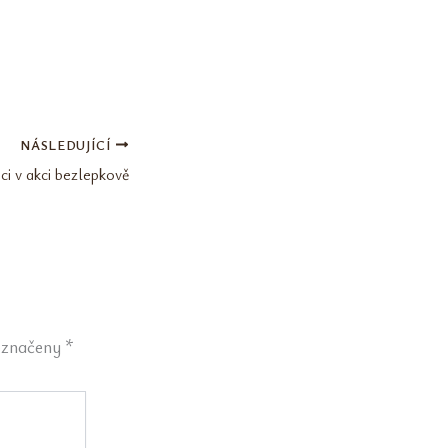
NÁSLEDUJÍCÍ
ci v akci bezlepkově
označeny
*