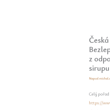
Česká 
Bezle
z odp
sirupu
Napsal
michal
Celý pořad 
https://ww