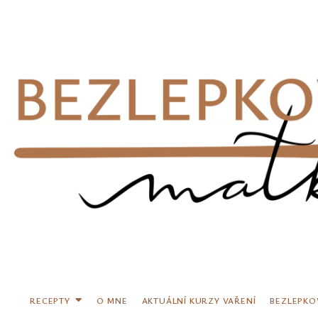
Přeskočit
na
obsah
RECEPTY
O MNE
AKTUÁLNÍ KURZY VAŘENÍ
BEZLEPKO