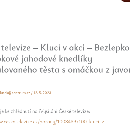
televize – Kluci v akci – Bezlepko
pkové jahodové knedlíky
alovaného těsta s omáčkou z javo
.dusek@centrum.cz
/
12. 5. 2023
je ke zhlédnutí na iVysílání České televize:
w.ceskatelevize.cz/porady/10084897100-kluci-v-