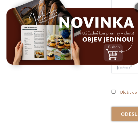
Jméno*
Uložit do