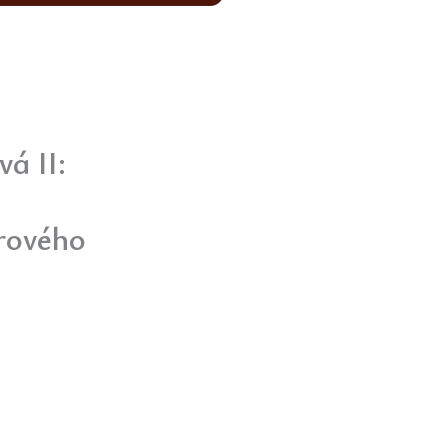
vá II:
rového