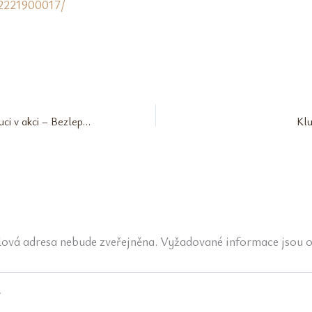
2221900017/
Česká televize – Kluci v akci – Bezlepková I: Bezlepkový ovesný chléb s praženými ořechy
Klu
ová adresa nebude zveřejněna.
Vyžadované informace jsou 