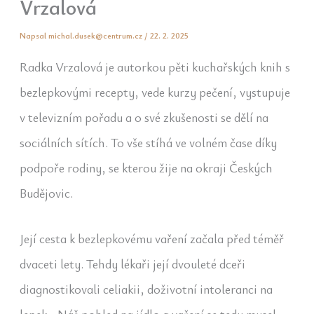
Vrzalová
Napsal
michal.dusek@centrum.cz
/
22. 2. 2025
Radka Vrzalová je autorkou pěti kuchařských knih s
bezlepkovými recepty, vede kurzy pečení, vystupuje
v televizním pořadu a o své zkušenosti se dělí na
sociálních sítích. To vše stíhá ve volném čase díky
podpoře rodiny, se kterou žije na okraji Českých
Budějovic.
Její cesta k bezlepkovému vaření začala před téměř
dvaceti lety. Tehdy lékaři její dvouleté dceři
diagnostikovali celiakii, doživotní intoleranci na
lepek. „Náš pohled na jídlo a vaření se tedy musel