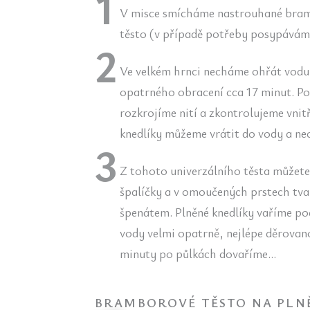
V misce smícháme nastrouhané brambo
těsto (v případě potřeby posypávám
Ve velkém hrnci necháme ohřát vodu
opatrného obracení cca 17 minut. Pok
rozkrojíme nití a zkontrolujeme vnitř
knedlíky můžeme vrátit do vody a nec
Z tohoto univerzálního těsta můžete
špalíčky a v omoučených prstech tva
špenátem. Plněné knedlíky vaříme pod
vody velmi opatrně, nejlépe děrovano
minuty po půlkách dovaříme…
BRAMBOROVÉ TĚSTO NA PLNĚ