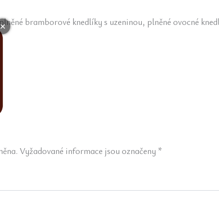
plněné bramborové knedlíky s uzeninou, plněné ovocné knedlí
✕
něna.
Vyžadované informace jsou označeny
*