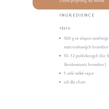
Doba přípravy: 80 minut
INGREDIENCE
TĚSTO
500 g ve slupce uvařený
nastrouhaných brambor 
10–12 polévkových lžic 
škrobnatosti brambor)
1 celé velké vejce
sůl dle chuti