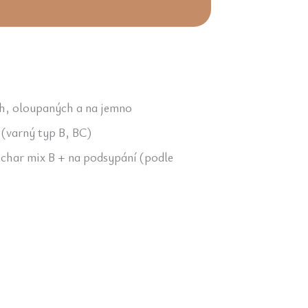
ch, oloupaných a na jemno
(varný typ B, BC)
Schar mix B + na podsypání (podle