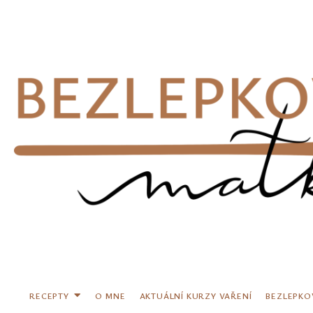
Přeskočit
na
obsah
RECEPTY
O MNE
AKTUÁLNÍ KURZY VAŘENÍ
BEZLEPKO