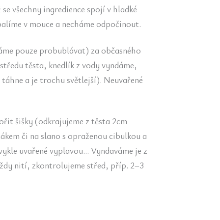
se všechny ingredience spojí v hladké
obalíme v mouce a necháme odpočinout.
cháme pouze probublávat) za občasného
středu těsta, knedlík z vody vyndáme,
 táhne a je trochu světlejší). Neuvařené
řit šišky (odkrajujeme z těsta 2cm
ákem či na slano s opraženou cibulkou a
Obvykle uvařené vyplavou… Vyndaváme je z
dy nití, zkontrolujeme střed, příp. 2–3