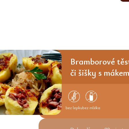
Bramborové těst
či šišky s máke
bez lepku
bez mléka