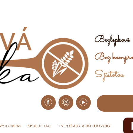
Bezlepkově
Bez kompro
S jistotou
VÝ KOMPAS
SPOLUPRÁCE
TV POŘADY A ROZHOVORY