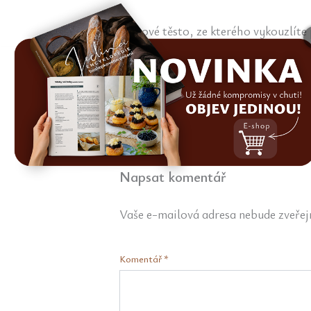
Bramborové těsto, ze kterého vykouzlíte 
dobroty.
Napsat komentář
Vaše e-mailová adresa nebude zveřej
Komentář
*