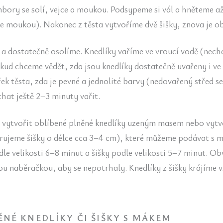
ry se solí, vejce a moukou. Podsypeme si vál a hněteme až 
e moukou). Nakonec z těsta vytvoříme dvě šišky, znova je 
 a dostatečně osolíme. Knedlíky vaříme ve vroucí vodě (ne
ud chceme vědět, zda jsou knedlíky dostatečně uvařeny i ve 
ek těsta, zda je pevné a jednolité barvy (nedovařený střed se
hat ještě 2–3 minuty vařit.
 vytvořit oblíbené plněné knedlíky uzeným masem nebo vytvo
rujeme šišky o délce cca 3–4 cm), které můžeme podávat s m
le velikosti 6–8 minut a šišky podle velikosti 5–7 minut. 
u naběračkou, aby se nepotrhaly. Knedlíky z šišky krájíme vž
NÉ KNEDLÍKY ČI ŠIŠKY S MÁKEM