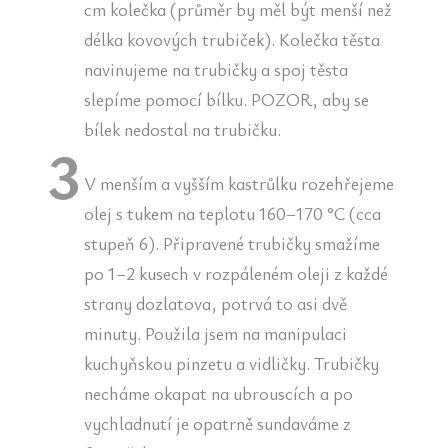
cm kolečka (průměr by měl být menší než
délka kovových trubiček). Kolečka těsta
navinujeme na trubičky a spoj těsta
slepíme pomocí bílku. POZOR, aby se
bílek nedostal na trubičku.
V menším a vyšším kastrůlku rozehřejeme
olej s tukem na teplotu 160–170 °C (cca
stupeň 6). Připravené trubičky smažíme
po 1–2 kusech v rozpáleném oleji z každé
strany dozlatova, potrvá to asi dvě
minuty. Použila jsem na manipulaci
kuchyňskou pinzetu a vidličky. Trubičky
necháme okapat na ubrouscích a po
vychladnutí je opatrně sundaváme z