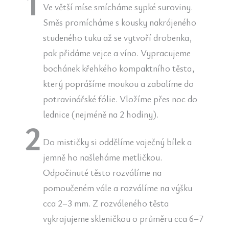
Ve větší míse smícháme sypké suroviny.
Směs promícháme s kousky nakrájeného
studeného tuku až se vytvoří drobenka,
pak přidáme vejce a víno. Vypracujeme
bochánek křehkého kompaktního těsta,
který poprášíme moukou a zabalíme do
potravinářské fólie. Vložíme přes noc do
lednice (nejméně na 2 hodiny).
Do mističky si oddělíme vaječný bílek a
jemně ho našleháme metličkou.
Odpočinuté těsto rozválíme na
pomoučeném vále a rozválíme na výšku
cca 2–3 mm. Z rozváleného těsta
vykrajujeme skleničkou o průměru cca 6–7