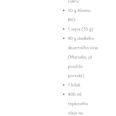
cukru
50 g Alsanu
BIO
1 vejce (55 g)
90 g sladkého
dezertního vína
(Marsala, já
použila
portské)
1 bílek
400 ml
řepkového
oleje na