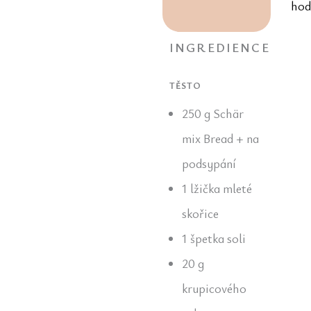
hod
INGREDIENCE
TĚSTO
250 g Schär
mix Bread + na
podsypání
1 lžička mleté
skořice
1 špetka soli
20 g
krupicového