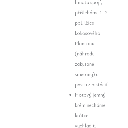
hmota spojí,
přišleháme 1–2
pol. lžíce
kokosového
Plantonu
(náhradu
zakysané
smetany) a
pastu z pistácií.
Hotový jemný
krém necháme
krátce
vychladit.