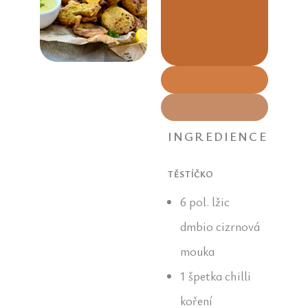
a
křup
večeř
INGREDIENCE
TĚSTÍČKO
6 pol. lžic
dmbio cizrnová
mouka
1 špetka chilli
koření