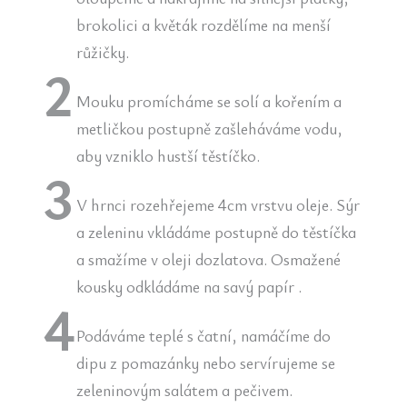
brokolici a květák rozdělíme na menší
růžičky.
Mouku promícháme se solí a kořením a
metličkou postupně zašleháváme vodu,
aby vzniklo hustší těstíčko.
V hrnci rozehřejeme 4cm vrstvu oleje. Sýr
a zeleninu vkládáme postupně do těstíčka
a smažíme v oleji dozlatova. Osmažené
kousky odkládáme na savý papír .
Podáváme teplé s čatní, namáčíme do
dipu z pomazánky nebo servírujeme se
zeleninovým salátem a pečivem.