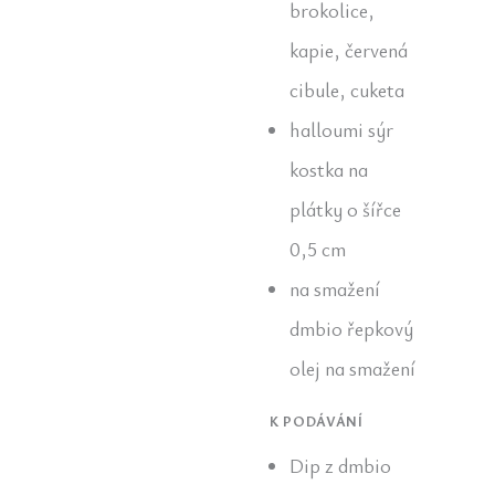
brokolice,
kapie, červená
cibule, cuketa
halloumi sýr
kostka na
plátky o šířce
0,5 cm
na smažení
dmbio řepkový
olej na smažení
K PODÁVÁNÍ
Dip z dmbio