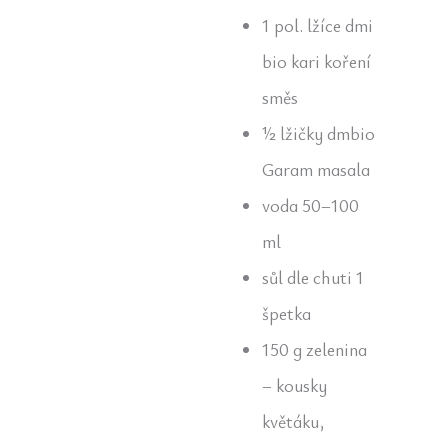
1 pol. lžíce dmi
bio kari koření
směs
½ lžičky dmbio
Garam masala
voda 50–100
ml
sůl dle chuti 1
špetka
150 g zelenina
– kousky
květáku,