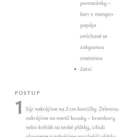
pomazánky –
kari + mango+
papája
smíchané se
zakysanou
smetanou
čatní
POSTUP
Sýr nakrájíme na 2 cm kostičky. Zeleninu
nakrájíme na menší kousky – brambory
nebo květák na tenké plátky, cibuli
oloupeme a nakrájíme na silnější plátky,