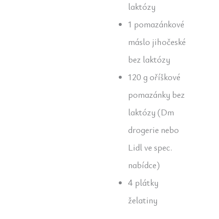
laktózy
1 pomazánkové
máslo jihočeské
bez laktózy
120 g oříškové
pomazánky bez
laktózy (Dm
drogerie nebo
Lidl ve spec.
nabídce)
4 plátky
želatiny