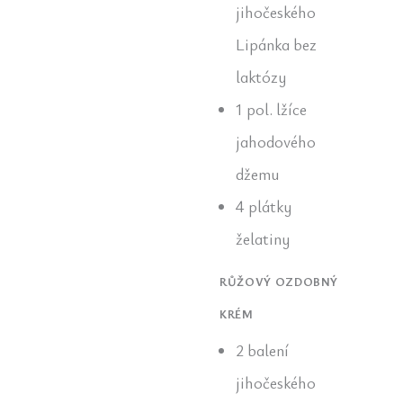
jihočeského
Lipánka bez
laktózy
1 pol. lžíce
jahodového
džemu
4 plátky
želatiny
RŮŽOVÝ OZDOBNÝ
KRÉM
2 balení
jihočeského