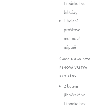
Lipánka bez
laktózy
1 balení
práškové
malinové
náplně
ČOKO–NUGÁTOVÁ
PĚNOVÁ VRSTVA –
PRO PÁNY
2 balení
jihočeského
Lipánka bez