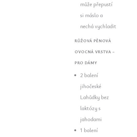
může přepustí
si máslo a
nechá vychladit
RŮŽOVÁ PĚNOVÁ
OVOCNÁ VRSTVA –
PRO DÁMY
2 balení
jihočeské
Lahůdky bez
laktózy s
jahodami
1 balení