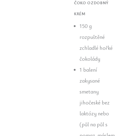
ČOKO OZDOBNÝ
KRÉM
150 g
rozpuštěné
zchladlé hořké
čokolády
1 balení
zakysané
smetany
jihočeské bez
laktózy nebo
(půl na půl s
pomaz. máslem