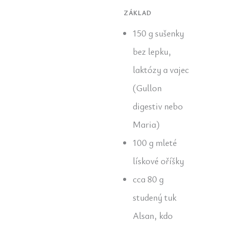
ZÁKLAD
150 g sušenky
bez lepku,
laktózy a vajec
(Gullon
digestiv nebo
Maria)
100 g mleté
lískové oříšky
cca 80 g
studený tuk
Alsan, kdo