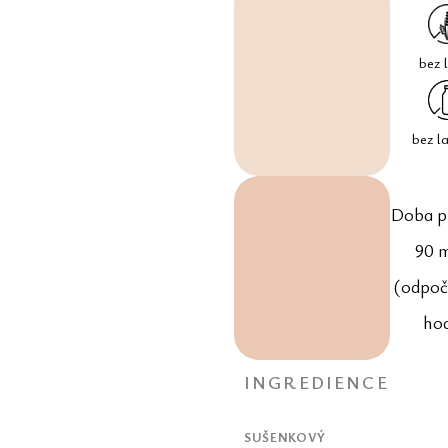
bez 
bez l
Doba p
90 
(odpoč
ho
INGREDIENCE
SUŠENKOVÝ