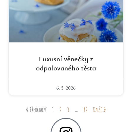
Luxusní věnečky z
odpalovaného těsta
6. 5. 2026
« Předchozí
1
2
3
…
12
Další »