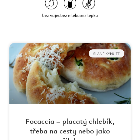
bez vajec
bez mléka
bez lepku
Page
Page
Page
Page
SLANÉ KYNUTÉ
Focaccia – placatý chlebík,
třeba na cesty nebo jako