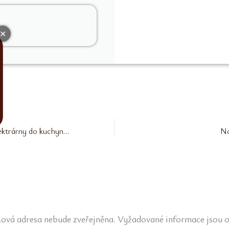
VÍCE INFORMACÍ O
KURZU
✕
iDnes: Z jaderné elektrárny do kuchyně. Další kuchařku vydám sama, říká foodblogerka
No
ová adresa nebude zveřejněna.
Vyžadované informace jsou 