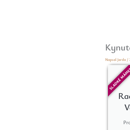
Kynuté
Napsal
Jarda
/
SLADKÉ MÁM
Ra
V
Pro