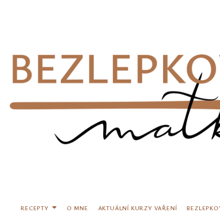
Přeskočit
na
obsah
RECEPTY
O MNE
AKTUÁLNÍ KURZY VAŘENÍ
BEZLEPKO