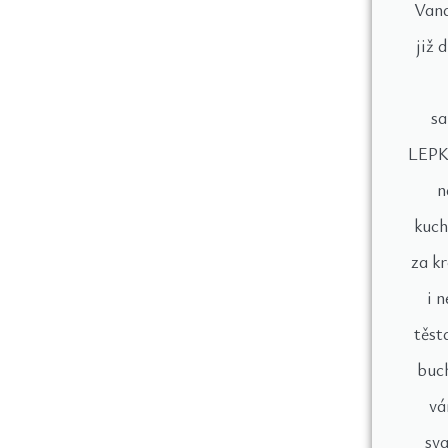
Vand
již 
s
LEPKU
n
kuch
za k
i 
těst
buc
vá
sva