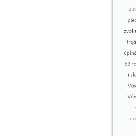
pln
ple
zvoli
frgá
úplně
63 r
i s
Vás
Vám
soci