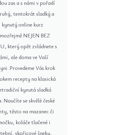
ou zas a s námi v pořadí
druhý, tentokrát sladký a
kynutý online kurz
amozřejmě NEJEN BEZ
, který opět zvládnete s
ámi, ale doma ve Vaší
yni. Provedeme Vás krok
rokem recepty na klasická
netradiční kynutá sladká
a. Naučíte se skvělé české
hty, těsto na mazanec či
nočku, koláče tlačené i
tební, skořicové šneky,