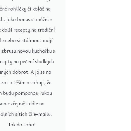
ěné rohlíčky či koláč na
ch. Jako bonus si můžete
t další recepty na tradiční
le nebo si stáhnout mojí
 zbrusu novou kuchařku s
ecepty na pečení sladkých
laných dobrot. A já se na
 za to těším a slibuji, že
 budu pomocnou rukou
samozřejmě i dále na
álních sítích či e-mailu.
Tak do toho!