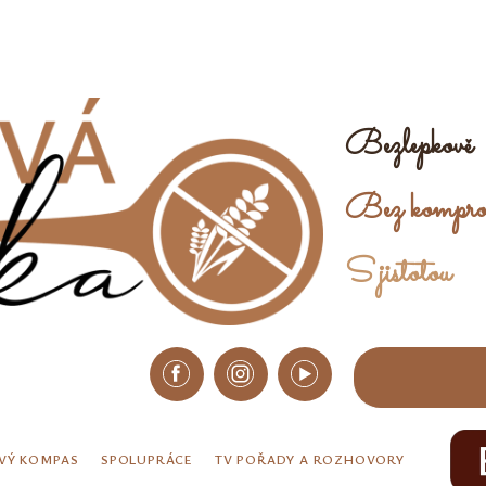
Bezlepkově
Bez kompro
S jistotou
VÝ KOMPAS
SPOLUPRÁCE
TV POŘADY A ROZHOVORY