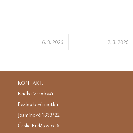
6. 8. 2026
2. 8. 2026
KONTAKT:
Radka Vrzalová
Bezlepková matka
Jasmínová 1833/22
České Budějovice 6