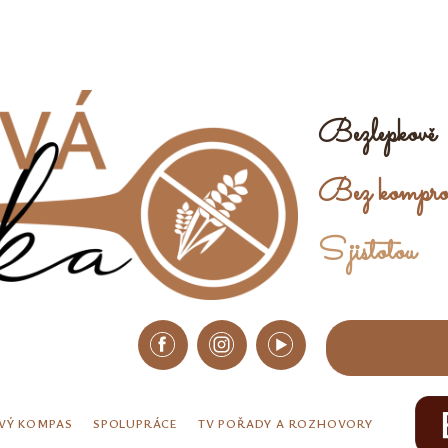
Bezlepkově
Bez kompro
S jistotou
VÝ KOMPAS
SPOLUPRÁCE
TV POŘADY A ROZHOVORY