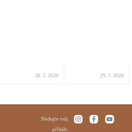
26. 7. 2026
25. 7. 2026
I
F
Y
Sledujte můj
n
a
o
s
c
u
příběh: