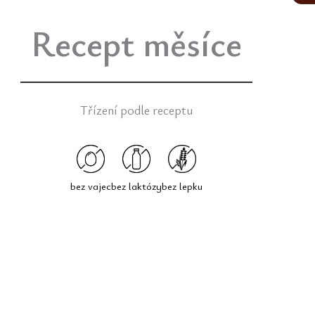
Recept měsíce
Třízení podle receptu
bez vajec
bez laktózy
bez lepku