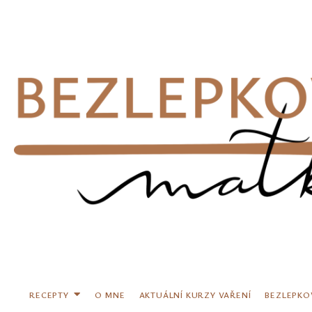
Přeskočit
na
obsah
RECEPTY
O MNE
AKTUÁLNÍ KURZY VAŘENÍ
BEZLEPKO