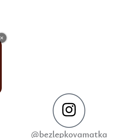
✕
@bezlepkovamatka