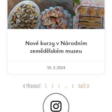
Nové kurzy v Národním
zemědělském muzeu
10. 3. 2024
« Předchozí
1
2
3
…
6
Další »