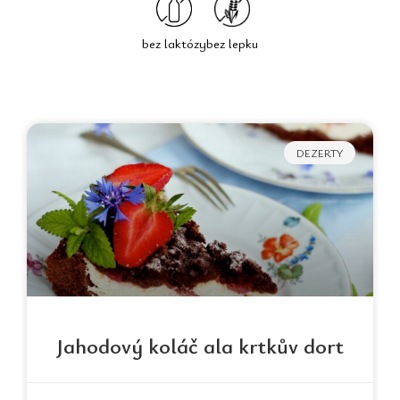
bez laktózy
bez lepku
Page
Page
Page
Page
DEZERTY
Jahodový koláč ala krtkův dort