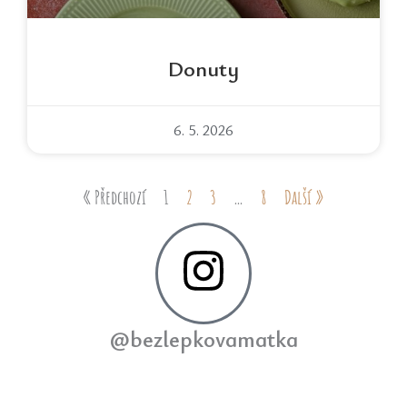
Donuty
6. 5. 2026
« Předchozí
1
2
3
…
8
Další »
@bezlepkovamatka